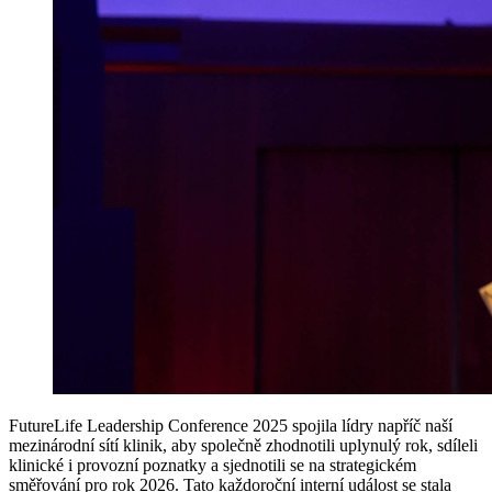
FutureLife Leadership Conference 2025 spojila lídry napříč naší
mezinárodní sítí klinik, aby společně zhodnotili uplynulý rok, sdíleli
klinické i provozní poznatky a sjednotili se na strategickém
směřování pro rok 2026. Tato každoroční interní událost se stala