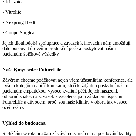
• Kitazato
• Vitrolife
• Nexpring Health
• CooperSurgical
Jejich dlouhodobá spolupráce a závazek k inovacím nám umožňují
dále posouvat úroveň reprodukční péče a poskytovat našim
pacientům špičkové výsledky.
Naše týmy: srdce FutureLife
Závěrem chceme poděkovat nejen všem účastníkům konference, ale
i všem kolegům napříč klinikami, kteří každý den poskytují našim
pacientům empatickou, vysoce kvalitní péči. Jejich nasazení,
odborné znalosti a závazek k excelenci jsou základem úspěchu
FutureLife a důvodem, proč jsou naše kliniky v oboru tak vysoce
oceňovány.
Výhled do budoucna
S blížícím se rokem 2026 zůstáváme zaměřeni na posilování kvality