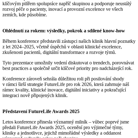
klíčovým pilířem spolupráce napříč skupinou a podporuje neustálý
rozvoj péče o pacienty, inovací a provozní excelence ve všech
zemích, kde působíme.
Ohlédnutí za rokem: výsledky, pokrok a sdílené know-how
Během konference představili zástupci našich klinik hlavní poznatky
z let 2024–2025, včetně úspěchů v oblasti klinické excelence,
zkušenosti pacientů, digitální transformace a rozvoje týmů.
Tyto prezentace umožnily vedení diskutovat o trendech, porovnávat
best practices a společně určit klíčové priority pro nadcházející rok.
Konference zároveň sehrála důležitou roli při posilování shody
v rámci širší strategie FutureLife pro rok 2026, která zahrnuje náš
rámec kvality, klinické inovace, digitální iniciativy a pokračující
integraci nově připojených klinik.
Představení FutureLife Awards 2025
Letos konference přinesla významný milník – vůbec poprvé jsme
předali FutureLife Awards 2025, ocenění pro výjimečné týmy,
kliniky a jednotlivce, jejichž mimořádné výsledky a oddanost