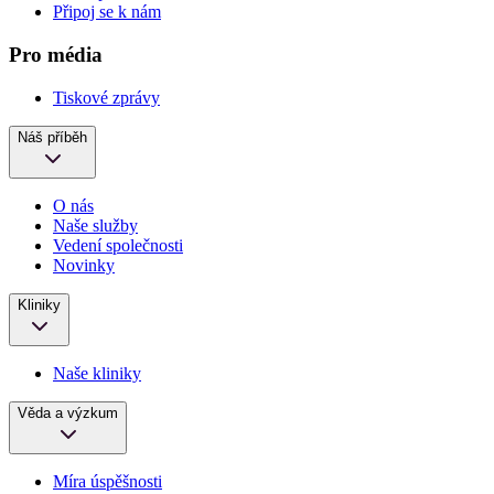
Připoj se k nám
Pro média
Tiskové zprávy
Náš příběh
O nás
Naše služby
Vedení společnosti
Novinky
Kliniky
Naše kliniky
Věda a výzkum
Míra úspěšnosti