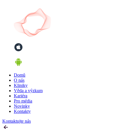
Domů
O nás
Kliniky
Věda a výzkum
Kariéra
Pro média
Novinky
Kontakty
Kontaktujte nás