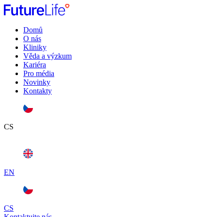
Domů
O nás
Kliniky
Věda a výzkum
Kariéra
Pro média
Novinky
Kontakty
CS
EN
CS
Kontaktujte nás