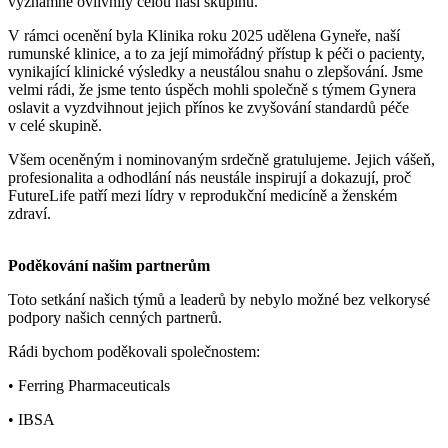
významně ovlivnily celou naši skupinu.
V rámci ocenění byla Klinika roku 2025 udělena Gyneře, naší
rumunské klinice, a to za její mimořádný přístup k péči o pacienty,
vynikající klinické výsledky a neustálou snahu o zlepšování. Jsme
velmi rádi, že jsme tento úspěch mohli společně s týmem Gynera
oslavit a vyzdvihnout jejich přínos ke zvyšování standardů péče
v celé skupině.
Všem oceněným i nominovaným srdečně gratulujeme. Jejich vášeň,
profesionalita a odhodlání nás neustále inspirují a dokazují, proč
FutureLife patří mezi lídry v reprodukční medicíně a ženském
zdraví.
Poděkování našim partnerům
Toto setkání našich týmů a leaderů by nebylo možné bez velkorysé
podpory našich cenných partnerů.
Rádi bychom poděkovali společnostem:
• Ferring Pharmaceuticals
• IBSA