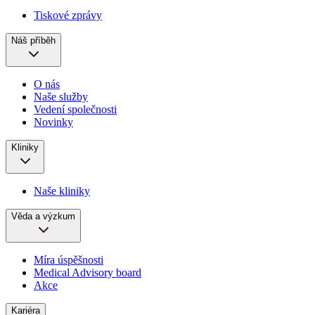
Tiskové zprávy
Náš příběh
O nás
Naše služby
Vedení společnosti
Novinky
Kliniky
Naše kliniky
Věda a výzkum
Míra úspěšnosti
Medical Advisory board
Akce
Kariéra