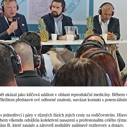
ět ukázal jako klíčová událost v oblasti reprodukční medicíny. Během 
žitost představit své odborné znalosti, navázat kontakt s potenciálními
s jednotlivci i páry v různých fázích jejich cesty za rodičovstvím. Hla
em víkendu odrážela kolektivní nasazení a profesionalitu celého týmu 
mínu B, které zaujaly a zároveň podnítily zajímavé rozhovory a dotazy.