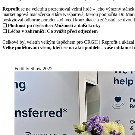
Reprofit
se na veletrhu prezentoval velmi hrdě – jeho výrazný stánek b
marketingová manažerka Klára Kašparová, kterou podpořila Dr. Marie
poskytoval odborné poradenství, vedl konzultace a zúčastnil se dvou
❑ Plodnost po čtyřicítce: Možnosti a další kroky
❑ Léčba v zahraničí: Co zvážit před odjezdem
Celkově byl veletrh velkým úspěchem pro CRGH i Reprofit a ukázal s
Velké poděkování všem, kteří se na akci podíleli – vaše oddanost
Fertility Show 2025