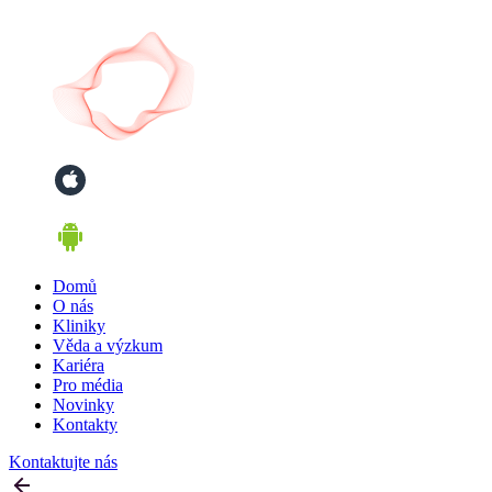
Domů
O nás
Kliniky
Věda a výzkum
Kariéra
Pro média
Novinky
Kontakty
Kontaktujte nás