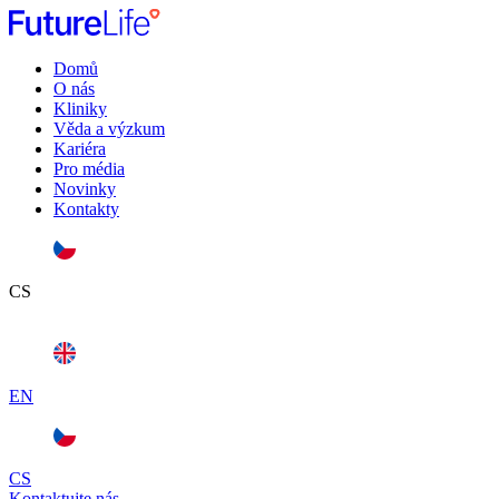
Domů
O nás
Kliniky
Věda a výzkum
Kariéra
Pro média
Novinky
Kontakty
CS
EN
CS
Kontaktujte nás