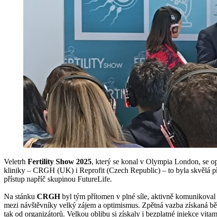
Veletrh
Fertility Show 2025
, který se konal v Olympia London, se op
kliniky – CRGH (UK) i Reprofit (Czech Republic) – to byla skvělá příle
přístup napříč skupinou FutureLife.
Na stánku
CRGH
byl tým přítomen v plné síle, aktivně komunikoval 
mezi návštěvníky velký zájem a optimismus. Zpětná vazba získaná běh
tak od organizátorů. Velkou oblibu si získaly i bezplatné injekce vita