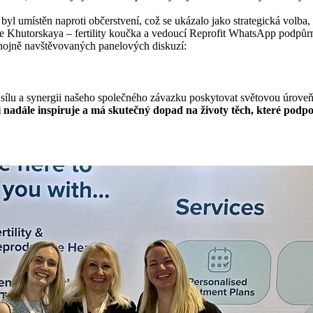
yl umístěn naproti občerstvení, což se ukázalo jako strategická volba, 
 Khutorskaya – fertility koučka a vedoucí Reprofit WhatsApp podpůrn
 hojně navštěvovaných panelových diskuzí:
ílu a synergii našeho společného závazku poskytovat světovou úroveň 
 i nadále inspiruje a má skutečný dopad na životy těch, které podp